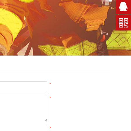
*
*
*